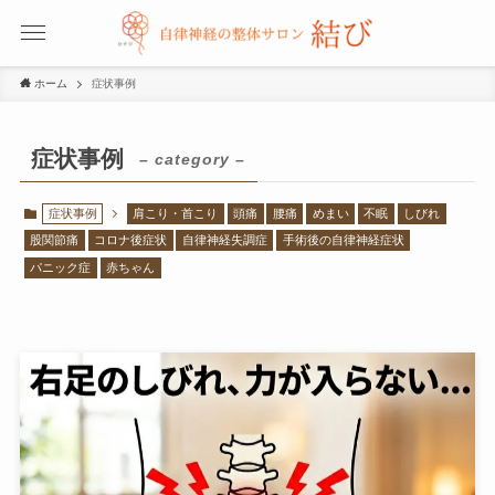
ホーム
症状事例
症状事例
– category –
症状事例
肩こり・首こり
頭痛
腰痛
めまい
不眠
しびれ
股関節痛
コロナ後症状
自律神経失調症
手術後の自律神経症状
パニック症
赤ちゃん